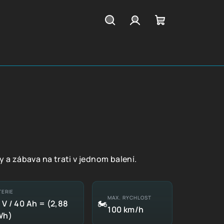
Hledat
Přihlášení
Nákupní
košík
y a zábava na trati v jednom balení.
TERIE
MAX. RYCHLOST
🏍
 V / 40 Ah = (2,88
100 km/h
Wh)