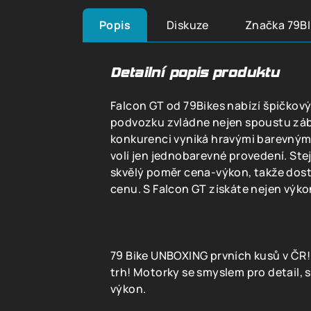
Popis
Diskuze
Značka
79B
Detailní popis produktu
Falcon GT od 79Bikes nabízí špičkový 
podvozku zvládne nejen spoustu zábav
konkurenci vyniká hravými barevným
volí jen jednobarevné provedení. Ste
skvělý poměr cena-výkon, takže do
cenu. S Falcon GT získáte nejen výkon,
79 Bike UNBOXING prvních kusů v ČR
trh! Motorky se smyslem pro detail, 
výkon.