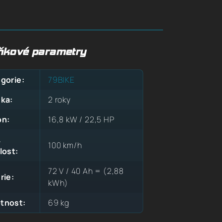
ňkové parametry
gorie
:
79BIKE
uka
:
2 roky
on
:
16,8 kW / 22,5 HP
.
100 km/h
lost
:
72 V / 40 Ah = (2,88
rie
:
kWh)
tnost
:
69 kg