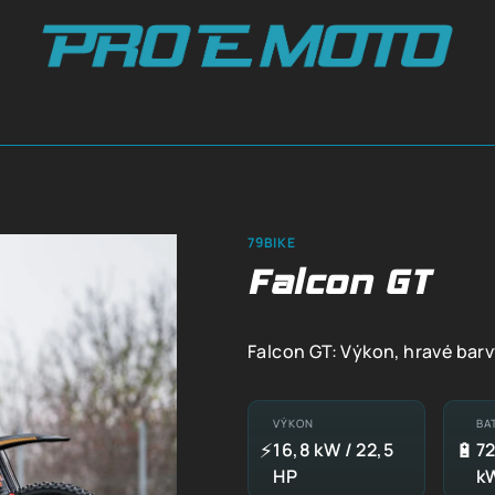
79BIKE
Falcon GT
Falcon GT: Výkon, hravé barv
VÝKON
BA
⚡
🔋
16,8 kW / 22,5
72
HP
k