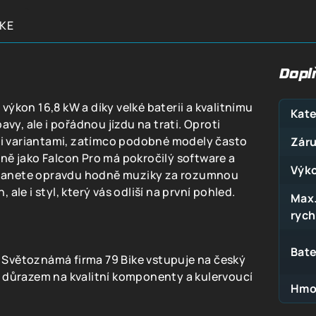
IKE
Dopl
výkon 16,8 kW a díky velké baterii a kvalitnímu
Kate
y, ale i pořádnou jízdu na trati. Oproti
i variantami, zatímco podobné modely často
Zár
jně jako Falcon Pro má pokročilý software a
Výk
stanete opravdu hodně muziky za rozumnou
 ale i styl, který vás odliší na první pohled.
Max
rych
Bate
!
Světoznámá firma 79 Bike vstupuje na český
s důrazem na kvalitní komponenty a kulervoucí
Hmo