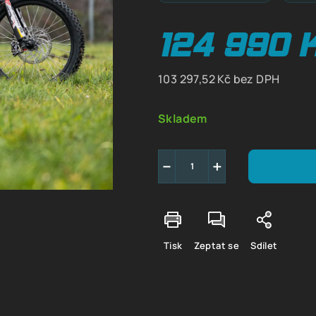
124 990 
103 297,52 Kč bez DPH
Měrná
cena:
Skladem
−
+
Tisk
Zeptat se
Sdílet