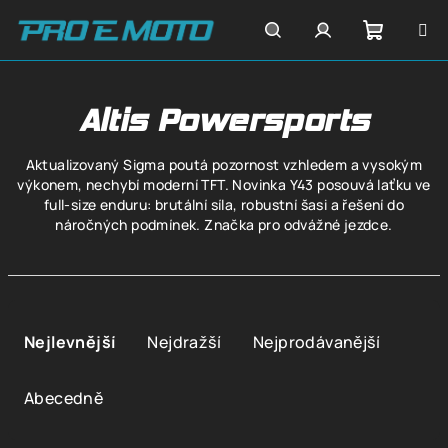
Přejít
na
obsah
Nákupn
Hledat
Přihlášení
Altis Powersports
košík
Aktualizovaný Sigma poutá pozornost vzhledem a vysokým
výkonem, nechybí moderní TFT. Novinka Y43 posouvá laťku ve
full-size enduru: brutální síla, robustní šasi a řešení do
náročných podmínek. Značka pro odvážné jezdce.
Ř
a
Nejlevnější
Nejdražší
Nejprodávanější
z
e
Abecedně
n