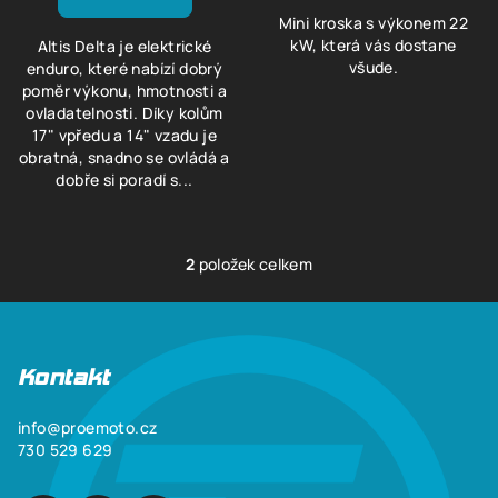
Mini kroska s výkonem 22
kW, která vás dostane
Altis Delta je elektrické
všude.
enduro, které nabízí dobrý
poměr výkonu, hmotnosti a
ovladatelnosti. Díky kolům
17" vpředu a 14" vzadu je
obratná, snadno se ovládá a
dobře si poradí s...
2
položek celkem
O
v
Z
l
á
á
p
Kontakt
d
a
a
c
info
@
proemoto.cz
t
730 529 629
í
í
p