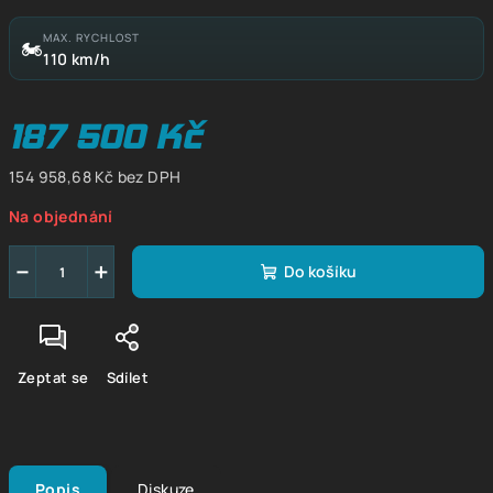
MAX. RYCHLOST
🏍
110 km/h
187 500 Kč
154 958,68 Kč bez DPH
Měrná
Na objednání
cena:
−
+
Do košíku
Zeptat se
Sdílet
Popis
Diskuze