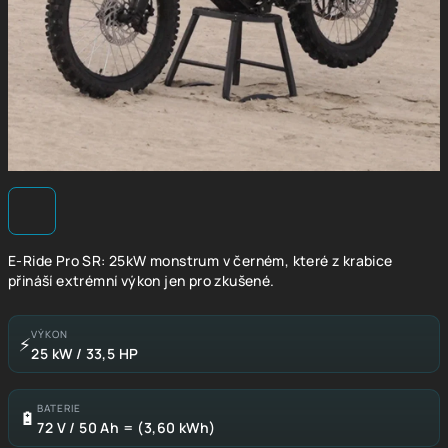
E-Ride Pro SR: 25kW monstrum v černém, které z krabice
přináší extrémní výkon jen pro zkušené.
VÝKON
⚡
25 kW / 33,5 HP
BATERIE
🔋
72 V / 50 Ah = (3,60 kWh)