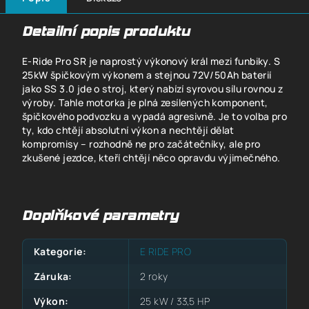
Detailní popis produktu
E-Ride Pro SR je naprostý výkonový král mezi funbiky. S
25kW špičkovým výkonem a stejnou 72V/50Ah baterií
jako SS 3.0 jde o stroj, který nabízí syrovou sílu rovnou z
výroby. Tahle motorka je plná zesílených komponent,
špičkového podvozku a vypadá agresivně. Je to volba pro
ty, kdo chtějí absolutní výkon a nechtějí dělat
kompromisy – rozhodně ne pro začátečníky, ale pro
zkušené jezdce, kteří chtějí něco opravdu výjimečného.
Doplňkové parametry
Kategorie
:
E RIDE PRO
Záruka
:
2 roky
Výkon
:
25 kW / 33,5 HP