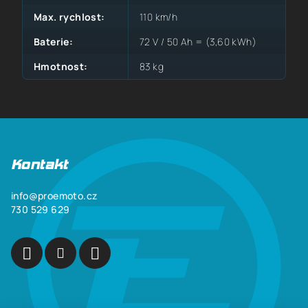
Max. rychlost
:
110 km/h
Baterie
:
72 V / 50 Ah = (3,60 kWh)
Hmotnost
:
83 kg
Z
á
p
Kontakt
a
info
@
proemoto.cz
t
730 529 629
í