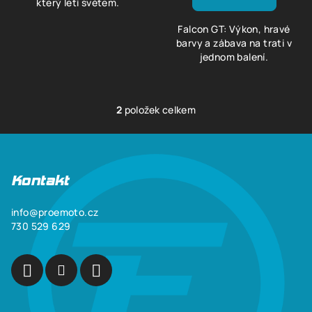
který letí světem.
Falcon GT: Výkon, hravé
barvy a zábava na trati v
jednom balení.
2
položek celkem
O
v
Z
l
á
á
p
Kontakt
d
a
a
c
info
@
proemoto.cz
t
730 529 629
í
í
p
r
v
k
y