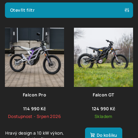
í
p
Otevřít filtr
r
V
o
ý
d
p
u
i
k
s
t
p
ů
r
o
d
Falcon Pro
Falcon GT
u
114 990 Kč
124 990 Kč
k
Dostupnost - Srpen 2026
Skladem
t
ů
Hravý design a 10 kW výkon,
Do košíku