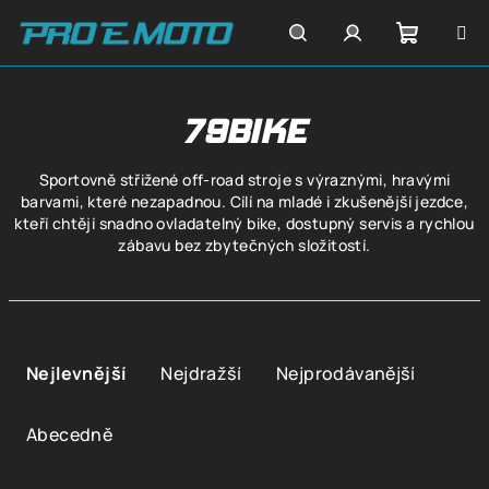
Přejít
na
obsah
Nákupn
Hledat
Přihlášení
79BIKE
košík
Sportovně střižené off-road stroje s výraznými, hravými
barvami, které nezapadnou. Cílí na mladé i zkušenější jezdce,
kteří chtějí snadno ovladatelný bike, dostupný servis a rychlou
zábavu bez zbytečných složitostí.
Ř
a
Nejlevnější
Nejdražší
Nejprodávanější
z
e
Abecedně
n